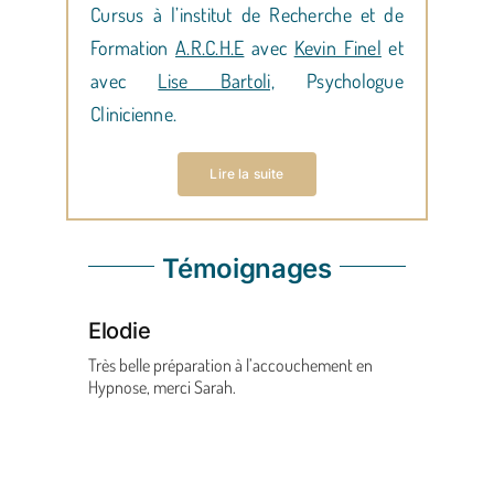
Cursus à l’institut de Recherche et de
Formation
A.R.C.H.E
avec
Kevin Finel
et
avec
Lise Bartoli,
Psychologue
Clinicienne.
Lire la suite
Témoignages
Elodie
Marin
'a aidé à
Très belle préparation à l’accouchement en
J'ai suivi
 Sa
Hypnose, merci Sarah.
Sarah en v
té à ne
en moi - s
vant de
sentie cha
e face à
guide ave
un vrai
bienveilla