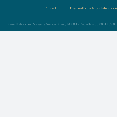
Contact
Charte éthique & Confidentialité
Consultations au 35 avenue Aristide Briand, 17000 La Rochelle - 06 88 96 02 88