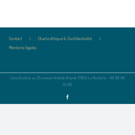
Contact
Charte éthique & Confidentialité
Mentions légales
Consultations au 35 avenue Aristide Briand, 17000 La Rochelle - 06 88 96
02 88
Facebook