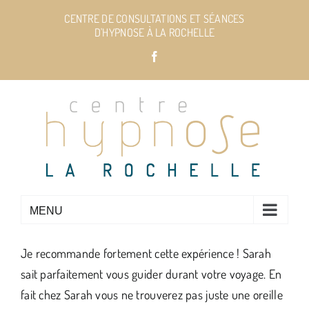
Passer
CENTRE DE CONSULTATIONS ET SÉANCES
au
D'HYPNOSE À LA ROCHELLE
contenu
Facebook
Je recommande fortement cette expérience ! Sarah
sait parfaitement vous guider durant votre voyage. En
fait chez Sarah vous ne trouverez pas juste une oreille