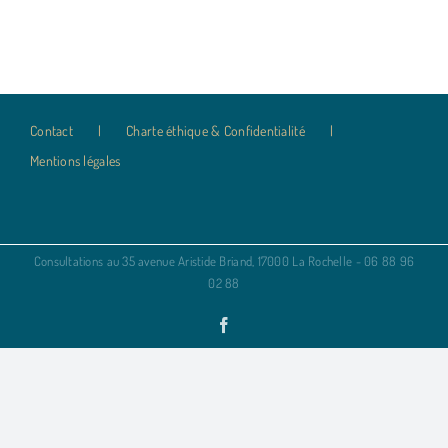
Contact
Charte éthique & Confidentialité
Mentions légales
Consultations au 35 avenue Aristide Briand, 17000 La Rochelle - 06 88 96
02 88
Facebook