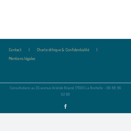
Contact
Charte éthique & Confidentialité
Mentions légales
Consultations au 35 avenue Aristide Briand, 17000 La Rochelle - 06 88 96
02 88
Facebook