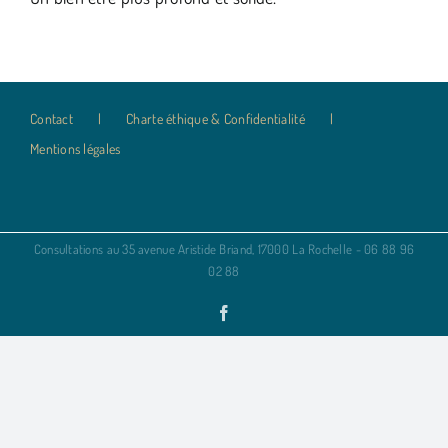
Contact
Charte éthique & Confidentialité
Mentions légales
Consultations au 35 avenue Aristide Briand, 17000 La Rochelle - 06 88 96
02 88
Facebook