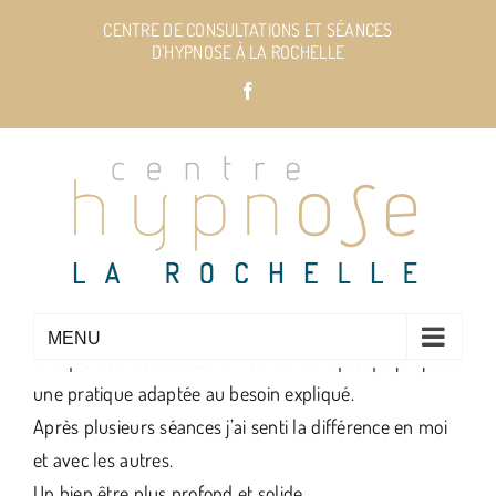
Passer
CENTRE DE CONSULTATIONS ET SÉANCES
au
D'HYPNOSE À LA ROCHELLE
contenu
Facebook
Chaque séance avec Sarah est fantastique qui propose
une pratique adaptée au besoin expliqué.
Après plusieurs séances j’ai senti la différence en moi
et avec les autres.
Un bien être plus profond et solide.