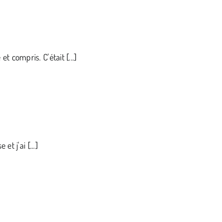
t compris. C'était [...]
et j'ai [...]