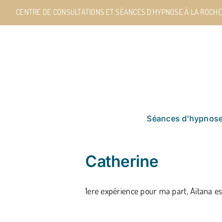
Passer
CENTRE DE CONSULTATIONS ET SÉANCES D'HYPNOSE À LA ROCHE
au
contenu
Séances d’hypnos
Catherine
1ere expérience pour ma part, Aitana est 