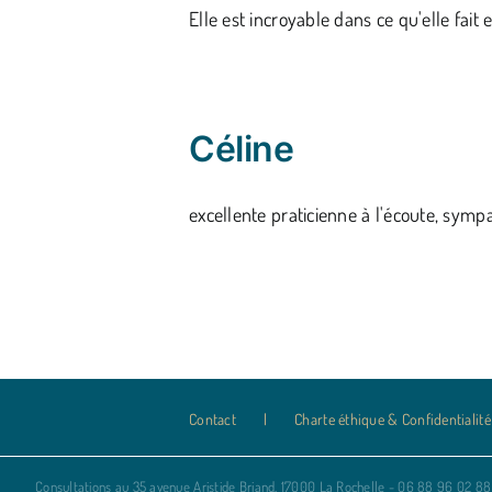
Elle est incroyable dans ce qu'elle fait 
Céline
excellente praticienne à l'écoute, sympa
Contact
Charte éthique & Confidentialité
Consultations au 35 avenue Aristide Briand, 17000 La Rochelle - 06 88 96 02 88